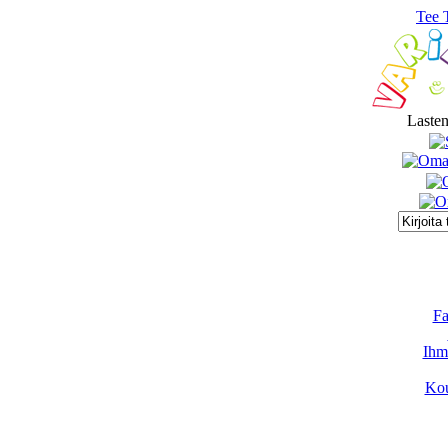
Tee 
Lasten
Fa
Ihmi
Kou