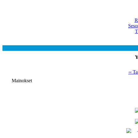
R
Seso
T
Y
‹‹ Ta
Mainokset