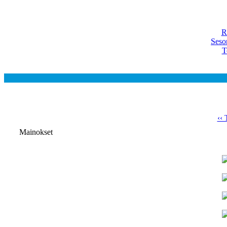
R
Seso
T
‹‹ 
Mainokset