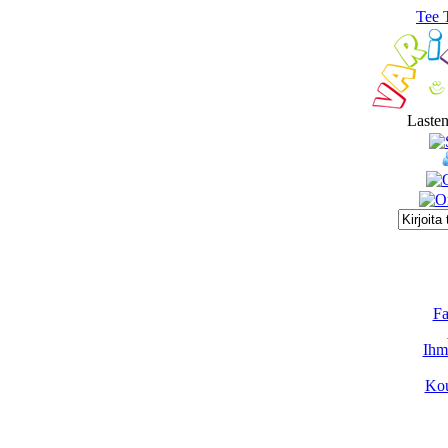
Tee 
Lasten
Fa
Ihmi
Kou