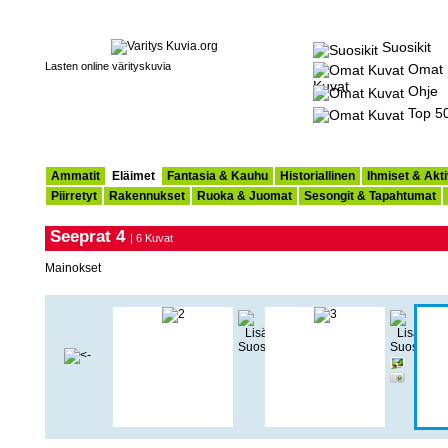
Suosikit
Lasten online värityskuvia
Omat
Kuvat
Ohje
Top 5
Ammatit
Eläimet
Fantasia & Kauhu
Historiallinen
Ihmiset & Akti
Piirretyt
Rakennukset
Ruoka & Juomat
Sesongit & Tapahtumat
Seeprat 4
| 6 Kuvat
Mainokset