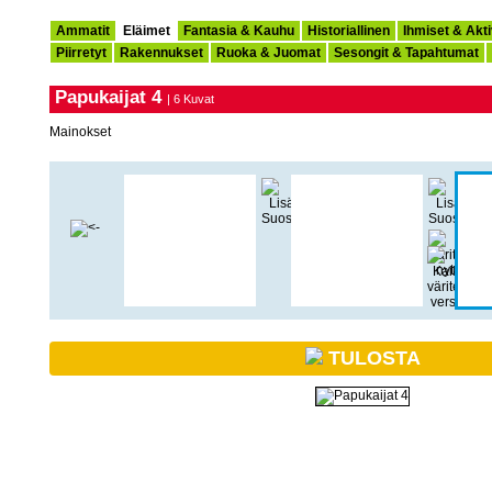
Ammatit
Eläimet
Fantasia & Kauhu
Historiallinen
Ihmiset & Akti
Piirretyt
Rakennukset
Ruoka & Juomat
Sesongit & Tapahtumat
Papukaijat 4
| 6 Kuvat
Mainokset
TULOSTA