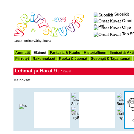
Suosikit
Omat
Kuvat
Ohje
Top 5
Lasten online värityskuvia
Ammatit
Eläimet
Fantasia & Kauhu
Historiallinen
Ihmiset & Akti
Piirretyt
Rakennukset
Ruoka & Juomat
Sesongit & Tapahtumat
Lehmät ja Härät 9
| 7 Kuvat
Mainokset