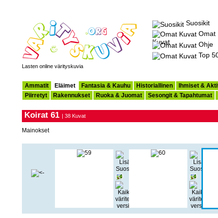
Suosikit
Omat
Kuvat
Ohje
Top 5
Lasten online värityskuvia
Ammatit
Eläimet
Fantasia & Kauhu
Historiallinen
Ihmiset & Akti
Piirretyt
Rakennukset
Ruoka & Juomat
Sesongit & Tapahtumat
Koirat 61
| 38 Kuvat
Mainokset