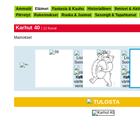
Ammatit
Eläimet
Fantasia & Kauhu
Historiallinen
Ihmiset & Akti
Piirretyt
Rakennukset
Ruoka & Juomat
Sesongit & Tapahtumat
Karhut 40
| 12 Kuvat
Mainokset
TULOSTA