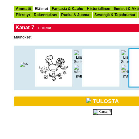
Ammatit
Eläimet
Fantasia & Kauhu
Historiallinen
Ihmiset & Akti
Piirretyt
Rakennukset
Ruoka & Juomat
Sesongit & Tapahtumat
Kanat 7
| 12 Kuvat
Mainokset
TULOSTA