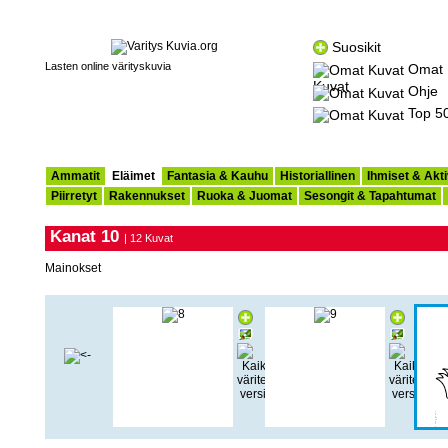
Suosikit
Lasten online värityskuvia
Omat
Kuvat
Ohje
Top 5
Ammatit
Eläimet
Fantasia & Kauhu
Historiallinen
Ihmiset & Akti
Piirretyt
Rakennukset
Ruoka & Juomat
Sesongit & Tapahtumat
Kanat 10
| 12 Kuvat
Mainokset