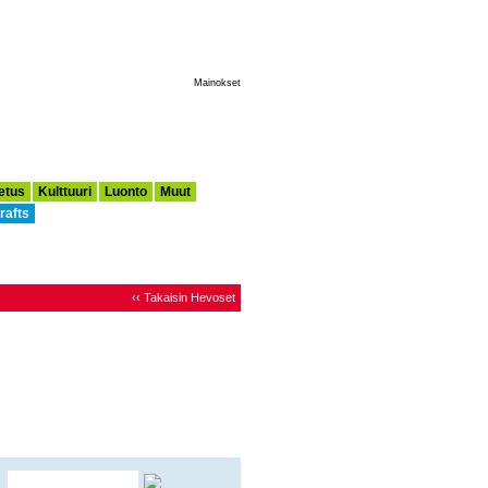
Tee Tästä Aloitussivuni
Mainokset
etus
Kulttuuri
Luonto
Muut
rafts
‹‹ Takaisin Hevoset