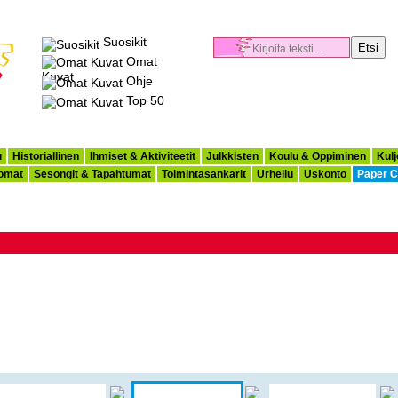
Suosikit
Omat
Kuvat
Ohje
Top 50
u
Historiallinen
Ihmiset & Aktiviteetit
Julkkisten
Koulu & Oppiminen
Kulj
omat
Sesongit & Tapahtumat
Toimintasankarit
Urheilu
Uskonto
Paper C