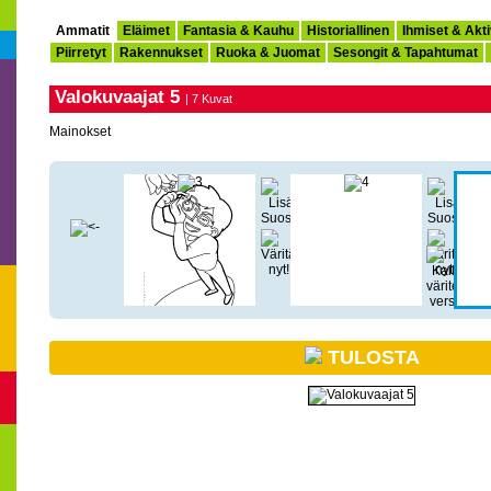
Ammatit
Eläimet
Fantasia & Kauhu
Historiallinen
Ihmiset & Akti
Piirretyt
Rakennukset
Ruoka & Juomat
Sesongit & Tapahtumat
Valokuvaajat 5
| 7 Kuvat
Mainokset
TULOSTA