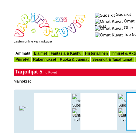
Suosikit
Omat
Kuvat
Ohje
Top 5
Lasten online värityskuvia
Ammatit
Eläimet
Fantasia & Kauhu
Historiallinen
Ihmiset & Akti
Piirretyt
Rakennukset
Ruoka & Juomat
Sesongit & Tapahtumat
Tarjoilijat 5
| 6 Kuvat
Mainokset