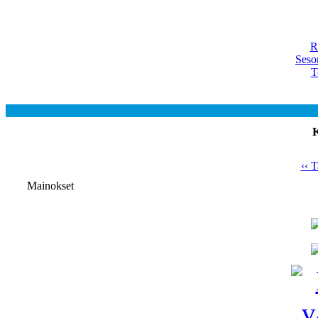
R
Seso
T
K
‹‹ T
Mainokset