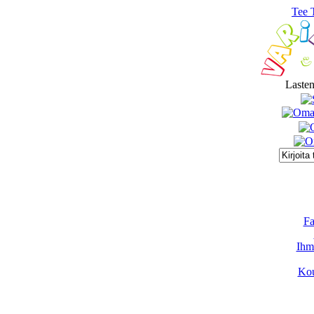
Tee 
Lasten
Fa
Ihmi
Kou