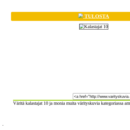
TULOSTA
Väritä kalastajat 10 ja monia muita värityskuvia kategoriassa amm
.