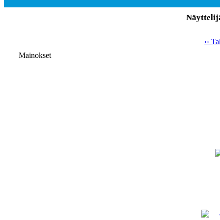
Näyttelij
‹‹ Ta
Mainokset