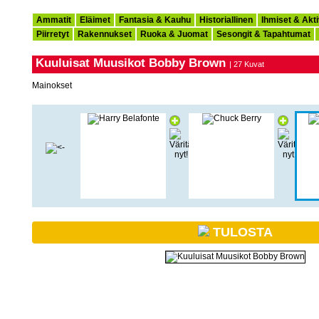
Ammatit
Eläimet
Fantasia & Kauhu
Historiallinen
Ihmiset & Akti
Piirretyt
Rakennukset
Ruoka & Juomat
Sesongit & Tapahtumat
Kuuluisat Muusikot Bobby Brown
| 27 Kuvat
Mainokset
TULOSTA