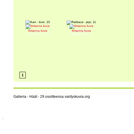
ihan
Rakkaus
Ilmianna kuva
Ilmianna kuva
Värittäjä: love, 10
Värittäjä: jepi, 11
1
Galleria - Häät - 29 osoitteessa varityskuvia.org
.