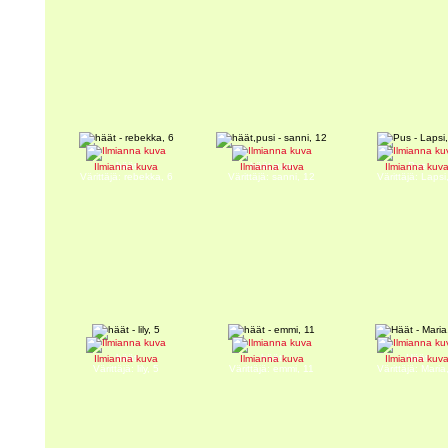
häät
häät,pusi
Pus
Ilmianna kuva
Ilmianna kuva
Ilmianna kuv
Värittäjä: rebekka, 6
Värittäjä: sanni, 12
Värittäjä: Lapsi
häät
häät
Häät
Ilmianna kuva
Ilmianna kuva
Ilmianna kuv
Värittäjä: lily, 5
Värittäjä: emmi, 11
Värittäjä: Maria