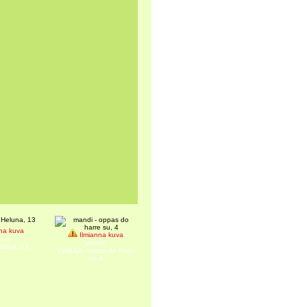
na kuva
Ilmianna kuva
hup
mandi
Heluna, 13
Värittäjä: oppas do harre
su, 4