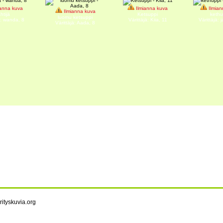
anna kuva
Ilmianna kuva
Ilmian
Ilmianna kuva
htijä
Ketsuppi
kethu
luomu ketsuppi
ä: wanda, 8
Värittäjä: Kiia, 11
Värittäjä: 
Värittäjä: Aada, 8
rityskuvia.org