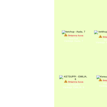
Ilmianna kuva
Ilmi
ketchup
ke
Värittäjä: Aada, 7
Värittäjä:
Ilmi
Ilmianna kuva
Ke
KETSUPPI
Värittäj
Värittäjä: EMILIA, 6