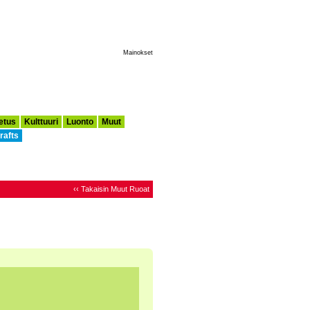
Tee Tästä Aloitussivuni
Mainokset
etus
Kulttuuri
Luonto
Muut
rafts
‹‹ Takaisin Muut Ruoat