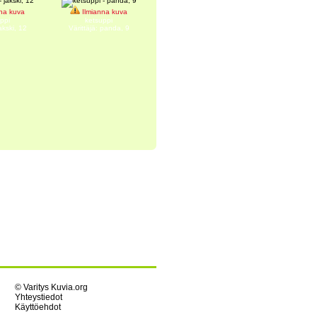
na kuva
Ilmianna kuva
ppi
ketsuppi
jakski, 12
Värittäjä: panda, 9
© Varitys Kuvia.org
Yhteystiedot
Käyttöehdot