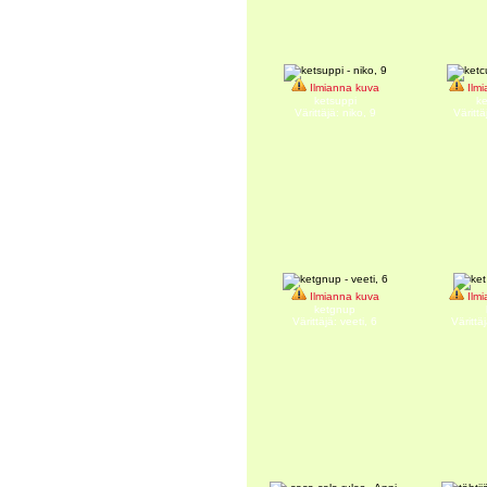
Ilmianna kuva
Ilmi
ketsuppi
k
Värittäjä: niko, 9
Värittä
Ilmianna kuva
Ilmi
ketgnup
Värittäjä: veeti, 6
Värittäj