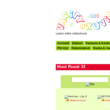
Lasten online värityskuvia
Ammatit
Eläimet
Fantasia & Kauh
Piirretyt
Rakennukset
Ruoka & Ju
Muut Ruoat 33
Ilmianna kuva
Ilmi
Ketchup
KE
Värittäjä: Lily, 8
Värittä