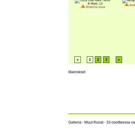
Ilmi
Ilmianna kuva
tä
coca cola rules
Värittäj
Värittäjä: Anni & Matti, 12
«
1
2
3
»
Mainokset
Galleria - Muut Ruoat - 33 osoitteessa va