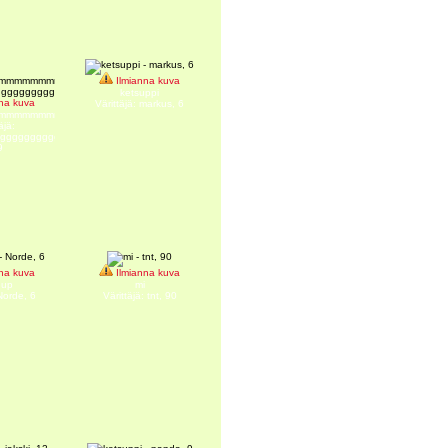
Ilmianna kuva
ketsuppi
na kuva
Värittäjä: markus, 6
mmmmmmmmmmmmmmmmmmmmmmmmmmmmmmmm
äjä:
ggggggggggggggggggggggggggggg,
9
na kuva
Ilmianna kuva
hup
mi
 Norde, 6
Värittäjä: tnt, 90