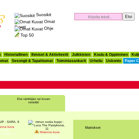
Suosikit
Omat
Kuvat
Ohje
Top 50
u
Historiallinen
Ihmiset & Aktiviteetit
Julkkisten
Koulu & Oppiminen
Kulj
omat
Sesongit & Tapahtumat
Toimintasankarit
Urheilu
Uskonto
Paper C
Etsi värittäjän tai kuvan
nimellä!
anna kuva
Mainokset
TCHUP
Ilmianna kuva
jä: SARA, 9
minun ruoka kuppi