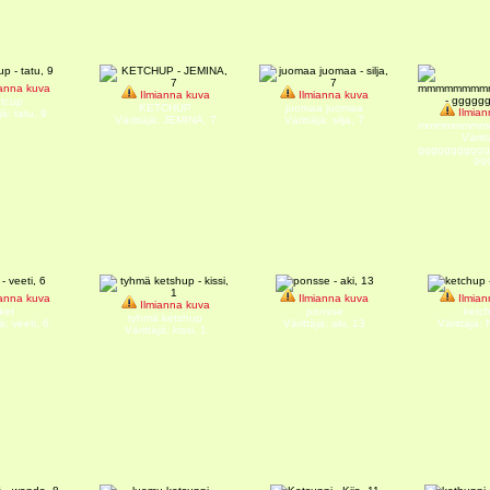
anna kuva
Ilmianna kuva
Ilmianna kuva
etcup
KETCHUP
juomaa juomaa
Ilmian
jä: tatu, 9
Värittäjä: JEMINA, 7
Värittäjä: silja, 7
mmmmmmmm
Väritt
ggggggggggg
99
anna kuva
Ilmianna kuva
Ilmian
Ilmianna kuva
ket
ponsse
ketc
tyhmä ketshup
ä: veeti, 6
Värittäjä: aki, 13
Värittäjä:
Värittäjä: kissi, 1