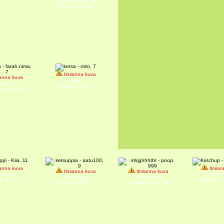
Värittäjä: Luca The
Pystykorva, 11
Ilmianna kuva
anna kuva
ketsa
tkhup
Värittäjä: miro, 7
 farah.nima, 7
anna kuva
Ilmian
Ilmianna kuva
Ilmianna kuva
tsuppi
Ketc
ketsuppia
mhjghhhtht
ä: Kiia, 11
Värittäjä: 
Värittäjä: aatu100, 9
Värittäjä: poop, 999