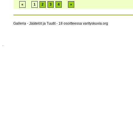
«
1
2
3
4
»
Galleria - Jäätelöt ja Tuutit - 18 osoitteessa varityskuvia.org
.