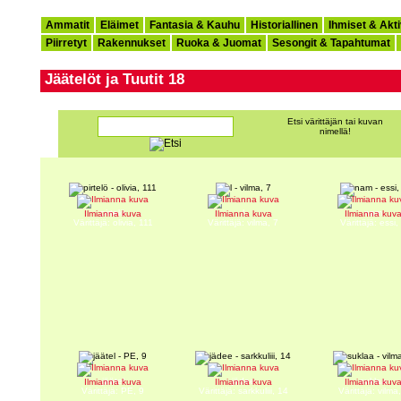
Ammatit
Eläimet
Fantasia & Kauhu
Historiallinen
Ihmiset & Akti
Piirretyt
Rakennukset
Ruoka & Juomat
Sesongit & Tapahtumat
Jäätelöt ja Tuutit 18
Etsi värittäjän tai kuvan
nimellä!
pirtelö
l
nam
Ilmianna kuva
Ilmianna kuva
Ilmianna kuv
Värittäjä: olivia, 111
Värittäjä: vilma, 7
Värittäjä: essi,
jäätel
jädee
suklaa
Ilmianna kuva
Ilmianna kuva
Ilmianna kuv
Värittäjä: PE, 9
Värittäjä: sarkkuliii, 14
Värittäjä: vilma