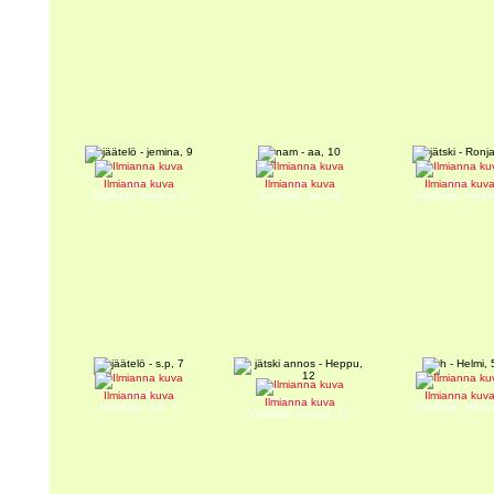
jäätelö
nam
jätski
Ilmianna kuva
Ilmianna kuva
Ilmianna kuv
Värittäjä: jemina, 9
Värittäjä: aa, 10
Värittäjä: Ronja
jäätelö
h
Ilmianna kuva
Ilmianna kuv
jätski annos
Ilmianna kuva
Värittäjä: s.p, 7
Värittäjä: Helmi
Värittäjä: Heppu, 12