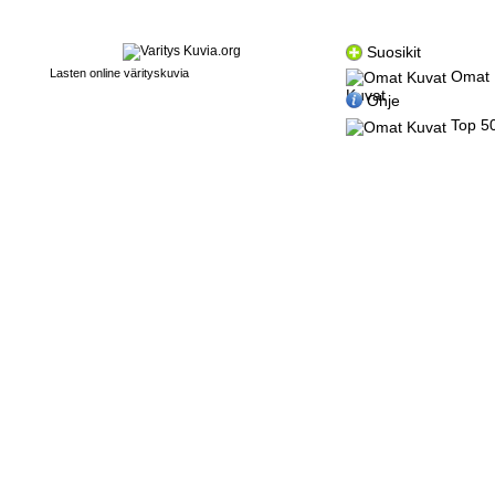
Suosikit
Lasten online värityskuvia
Omat
Kuvat
Ohje
Top 5