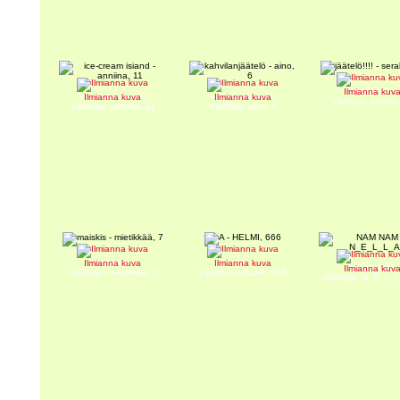
jäätelö!!!!
Ilmianna kuv
ice-cream isiand
kahvilanjäätelö
Ilmianna kuva
Ilmianna kuva
Värittäjä: seralia
Värittäjä: anniina, 11
Värittäjä: aino, 6
maiskis
A
Ilmianna kuva
Ilmianna kuva
NAM NAM
Ilmianna kuv
Värittäjä: mietikkää, 7
Värittäjä: HELMI, 666
Värittäjä: N_E_L_