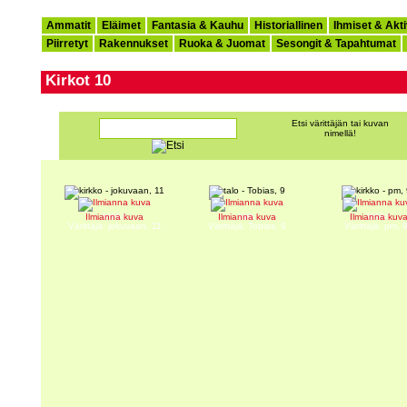
Ammatit
Eläimet
Fantasia & Kauhu
Historiallinen
Ihmiset & Akti
Piirretyt
Rakennukset
Ruoka & Juomat
Sesongit & Tapahtumat
Kirkot 10
Etsi värittäjän tai kuvan
nimellä!
kirkko
talo
kirkko
Ilmianna kuva
Ilmianna kuva
Ilmianna kuv
Värittäjä: jokuvaan, 11
Värittäjä: Tobias, 9
Värittäjä: pm, 