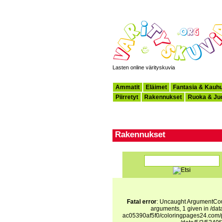
Lasten online värityskuvia
Ammatit
Eläimet
Fantasia & Kauh
Piirretyt
Rakennukset
Ruoka & Ju
Rakennukset
Fatal error
: Uncaught ArgumentCoun
arguments, 1 given in /d
ac05390af5f0/coloringpages24.com/p