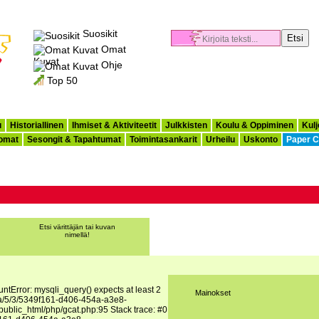
Suosikit
Omat
Kuvat
Ohje
Top 50
u
Historiallinen
Ihmiset & Aktiviteetit
Julkkisten
Koulu & Oppiminen
Kulj
omat
Sesongit & Tapahtumat
Toimintasankarit
Urheilu
Uskonto
Paper C
Etsi värittäjän tai kuvan
nimellä!
tError: mysqli_query() expects at least 2
Mainokset
ata/5/3/5349f161-d406-454a-a3e8-
ublic_html/php/gcat.php:95 Stack trace: #0