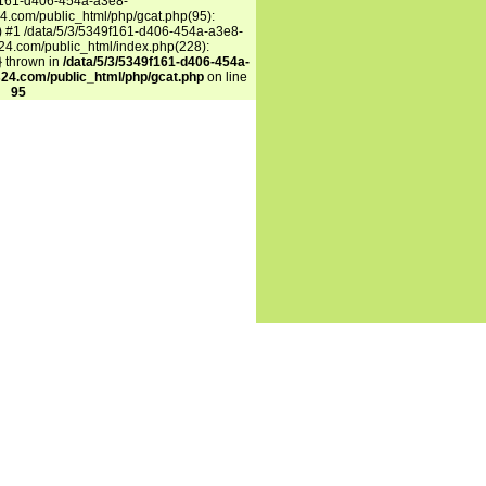
f161-d406-454a-a3e8-
.com/public_html/php/gcat.php(95):
') #1 /data/5/3/5349f161-d406-454a-a3e8-
4.com/public_html/index.php(228):
n} thrown in
/data/5/3/5349f161-d406-454a-
24.com/public_html/php/gcat.php
on line
95