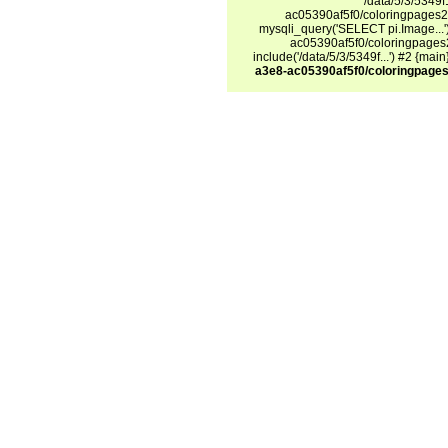
/data/5/3/5349
ac05390af5f0/coloringpages24
mysqli_query('SELECT pi.Image...
ac05390af5f0/coloringpages2
include('/data/5/3/5349f...') #2 {mai
a3e8-ac05390af5f0/coloringpages