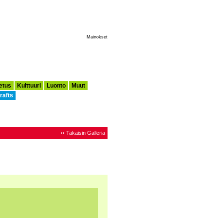
Tee Tästä Aloitussivuni
Mainokset
etus
Kulttuuri
Luonto
Muut
rafts
‹‹ Takaisin Galleria