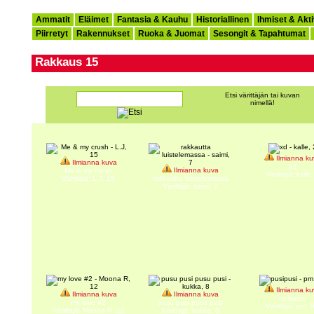
Ammatit
Eläimet
Fantasia & Kauhu
Historiallinen
Ihmiset & Akti
Piirretyt
Rakennukset
Ruoka & Juomat
Sesongit & Tapahtumat
Rakkaus 15
Etsi värittäjän tai kuvan
nimellä!
Ilmianna ku
Ilmianna kuva
xd
Ilmianna kuva
Me & my crush
Värittäjä: kalle,
Värittäjä: L.J, 15
rakkautta luistelemassa
Värittäjä: saimi, 7
Ilmianna ku
Ilmianna kuva
Ilmianna kuva
pusipusi
my love #2
pusu pusi pusu pusi
Värittäjä: pm, 
Värittäjä: Moona R, 12
Värittäjä: kukka, 8