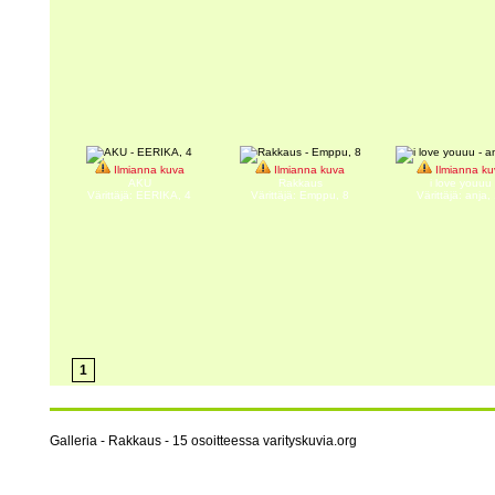
Ilmianna kuva
Ilmianna kuva
Ilmianna ku
AKU
Rakkaus
i love youuu
Värittäjä: EERIKA, 4
Värittäjä: Emppu, 8
Värittäjä: anja,
1
Galleria - Rakkaus - 15 osoitteessa varityskuvia.org