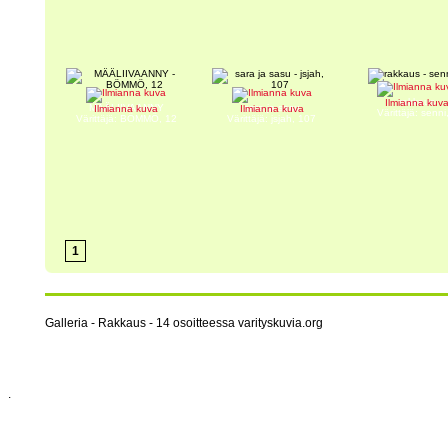
rakkaus
Ilmianna kuv
MÄÄLIIVAANNY
sara ja sasu
Ilmianna kuva
Ilmianna kuva
Värittäjä: senni
Värittäjä: BÖMMÖ, 12
Värittäjä: jsjah, 107
1
Galleria - Rakkaus - 14 osoitteessa varityskuvia.org
.