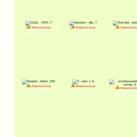
Ilmianna kuva
Ilmianna kuva
Ilmianna ku
CUUL
kiireinen
Teini-ikä
Värittäjä: VIIVI, 7
Värittäjä: rilla, 7
Värittäjä: sofia,
Ilmianna kuva
Ilmianna kuva
Ilmianna ku
lolololol
3
ennfdsxawrrtt
Värittäjä: hkhm, 200
Värittäjä: mini :), 9
Värittäjä: emma