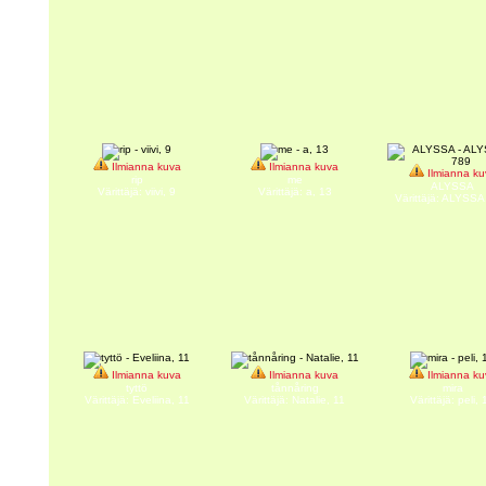
Ilmianna kuva
Ilmianna kuva
Ilmianna ku
rip
me
ALYSSA
Värittäjä: viivi, 9
Värittäjä: a, 13
Värittäjä: ALYSSA
Ilmianna kuva
Ilmianna kuva
Ilmianna ku
tyttö
tånnåring
mira
Värittäjä: Eveliina, 11
Värittäjä: Natalie, 11
Värittäjä: peli, 