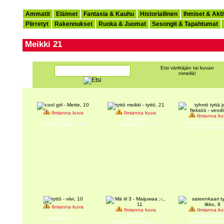
Ammatit
Eläimet
Fantasia & Kauhu
Historiallinen
Ihmiset & Akti
Piirretyt
Rakennukset
Ruoka & Juomat
Sesongit & Tapahtumat
Meikki 21
Etsi värittäjän tai kuvan
nimellä!
Ilmianna kuva
Ilmianna kuva
Ilmianna ku
cool girl
tyttö meikki
tyhmö tyttä jokö f
Värittäjä: Mette, 10
Värittäjä: tyttö, 21
Värittäjä: vendla
Ilmianna kuva
Ilmianna kuva
Ilmianna ku
tyttö
Mä irl 3
sateenkaari tyt
Värittäjä: viivi, 10
Värittäjä: Maijuwaa ;-;, 11
Värittäjä: ilkku,