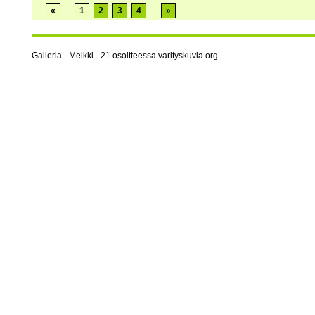
«
1
2
3
4
»
Galleria - Meikki - 21 osoitteessa varityskuvia.org
.