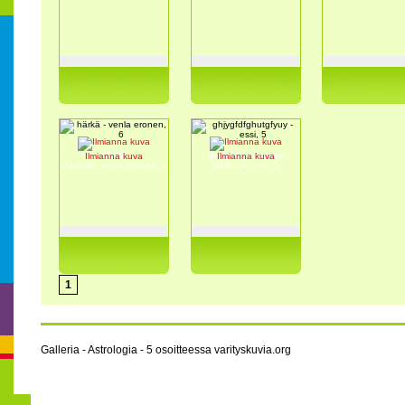
härkä
ghjygfdfghutgfyuy
Ilmianna kuva
Ilmianna kuva
Värittäjä: venla eronen, 6
Värittäjä: essi, 5
1
Galleria - Astrologia - 5 osoitteessa varityskuvia.org