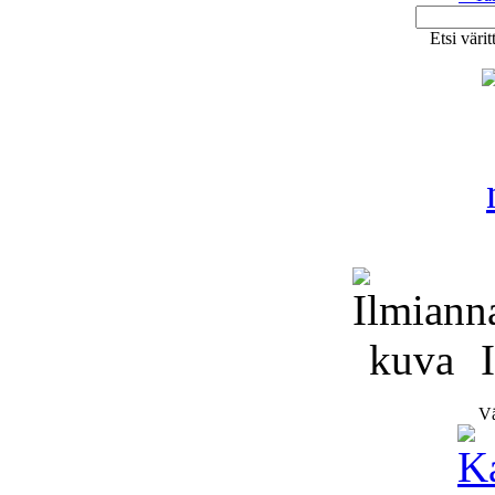
Etsi väri
I
Vä