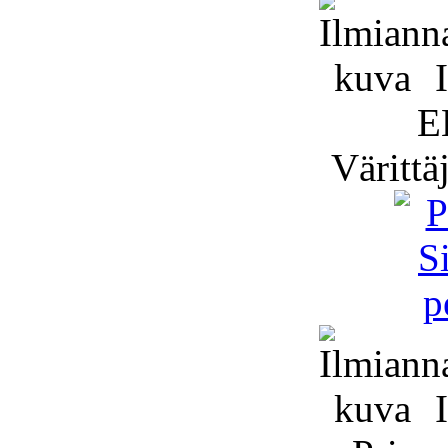
I
E
Väritt
I