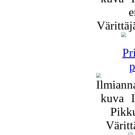
e
Värittäj
I
Pikk
Väritt