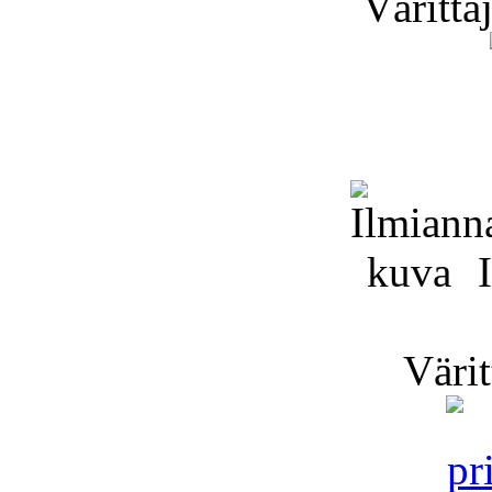
Värittä
I
Värit