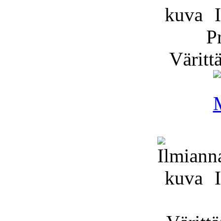
I
P
Väritt
I