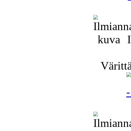
I
Värittä