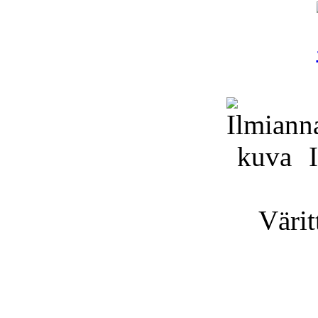
I
Väritt