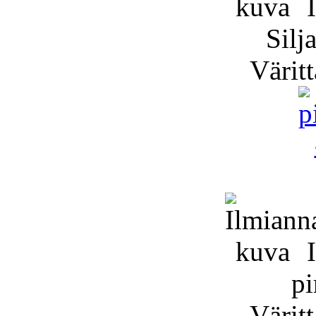
I
Silj
Väritt
I
pi
Väritt