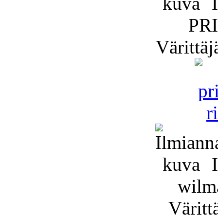
I
PR
Värittä
I
wilm
Värittä