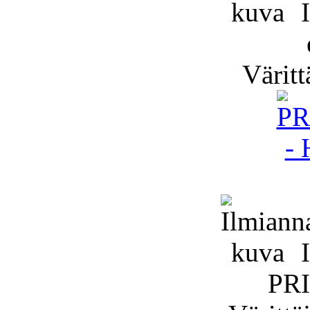
I
Väritt
I
PR