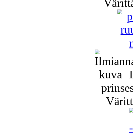
Väritt
I
prinse
Väritt