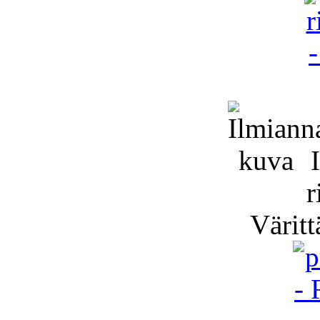
I
r
Väritt