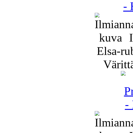
I
Elsa-ru
Väritt