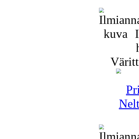
I
Väritt