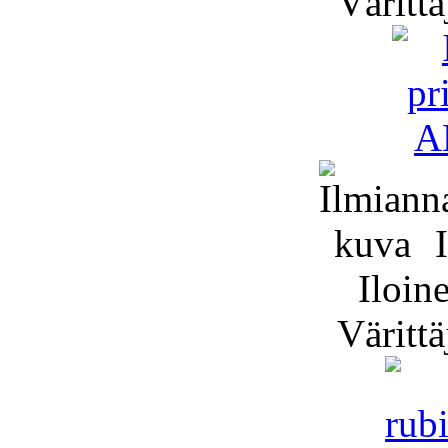
Värittä
I
Iloin
Väritt