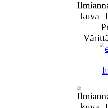
I
P
Väritt
I