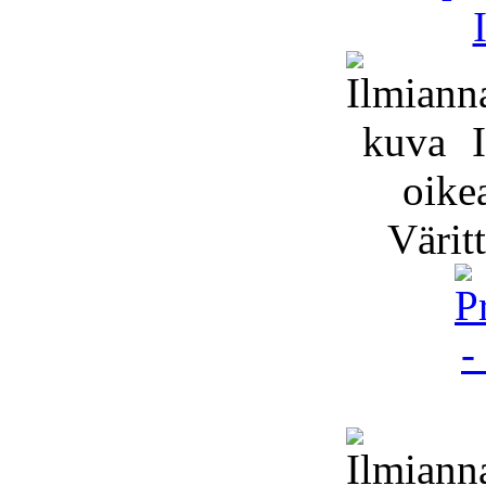
I
oike
Värit