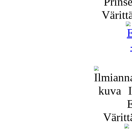
Prins
Väritt
I
Väritt