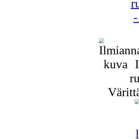
I
r
Värittä