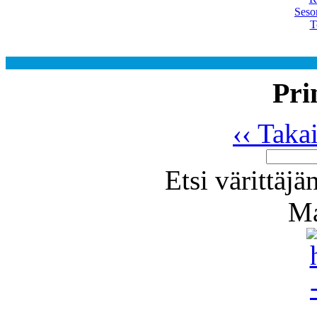
Seso
T
Pri
‹‹ Taka
Etsi värittäjä
Ma