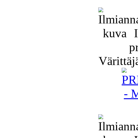
I
p
Värittäj