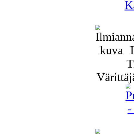
I
T
Värittäj