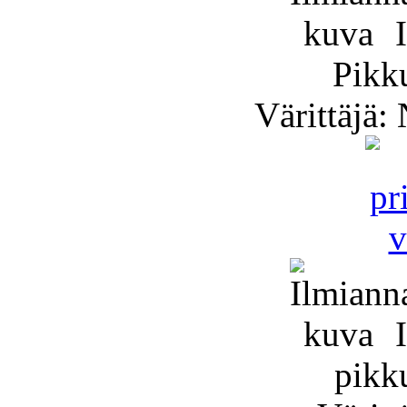
I
Pikk
Värittäjä:
I
pikk