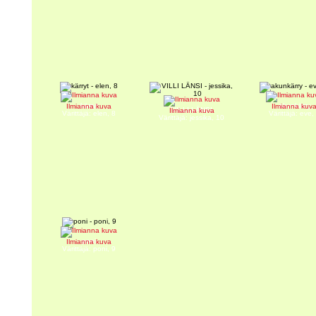
kärryt
akunkärry
Ilmianna kuva
Ilmianna kuv
VILLI LÄNSI
Ilmianna kuva
Värittäjä: elen, 8
Värittäjä: eve,
Värittäjä: jessika, 10
poni
Ilmianna kuva
Värittäjä: poni, 9