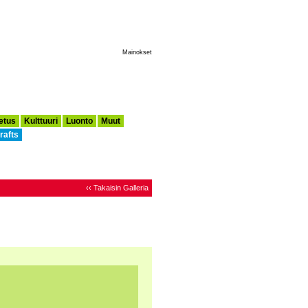
Tee Tästä Aloitussivuni
Mainokset
etus
Kulttuuri
Luonto
Muut
rafts
‹‹ Takaisin Galleria