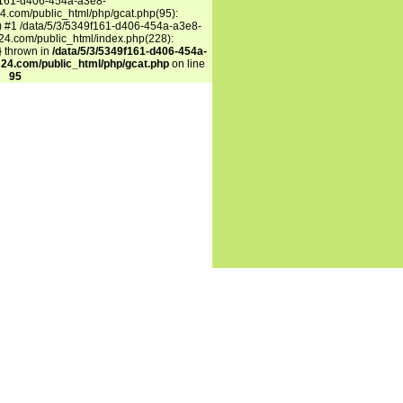
f161-d406-454a-a3e8-
.com/public_html/php/gcat.php(95):
') #1 /data/5/3/5349f161-d406-454a-a3e8-
4.com/public_html/index.php(228):
n} thrown in
/data/5/3/5349f161-d406-454a-
24.com/public_html/php/gcat.php
on line
95