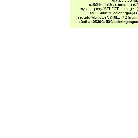
/data/5/3/5349
ac05390af5f0/coloringpages24
mysqli_query('SELECT pi.Image...
ac05390af5f0/coloringpages2
include('/data/5/3/5349f...') #2 {mai
a3e8-ac05390af5f0/coloringpages