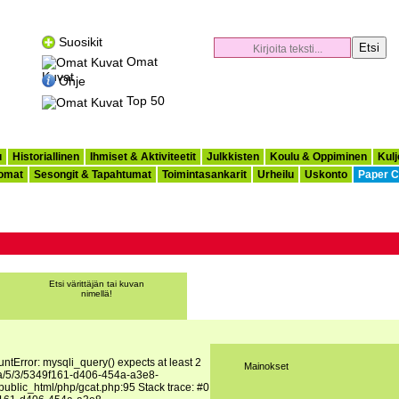
Suosikit
Omat
Kuvat
Ohje
Top 50
u
Historiallinen
Ihmiset & Aktiviteetit
Julkkisten
Koulu & Oppiminen
Kulj
omat
Sesongit & Tapahtumat
Toimintasankarit
Urheilu
Uskonto
Paper C
Etsi värittäjän tai kuvan
nimellä!
tError: mysqli_query() expects at least 2
Mainokset
ata/5/3/5349f161-d406-454a-a3e8-
ublic_html/php/gcat.php:95 Stack trace: #0