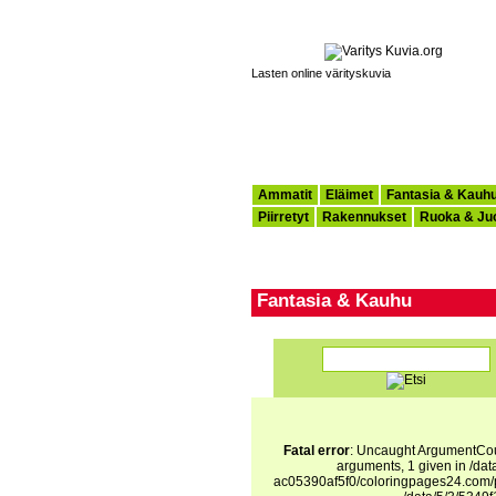
Lasten online värityskuvia
Ammatit
Eläimet
Fantasia & Kauh
Piirretyt
Rakennukset
Ruoka & Ju
Fantasia & Kauhu
Fatal error
: Uncaught ArgumentCoun
arguments, 1 given in /d
ac05390af5f0/coloringpages24.com/p