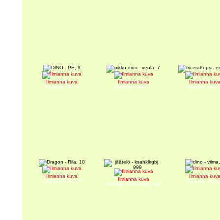
DINO
pikku dino
tricerattops
Ilmianna kuva
Ilmianna kuva
Ilmianna kuv
Värittäjä: PE, 9
Värittäjä: venla, 7
Värittäjä: erno,
Dragon
dino
Ilmianna kuva
Ilmianna kuv
jäätelö
Ilmianna kuva
Värittäjä: Riia, 10
Värittäjä: vilma
Värittäjä: ksahklkgbj, 999