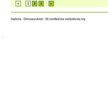
«
1
2
3
»
Galleria - Dinosaurukset - 39 osoitteessa varityskuvia.org
.