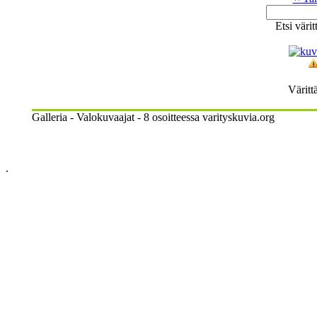
Etsi väri
Väritt
Galleria - Valokuvaajat - 8 osoitteessa varityskuvia.org
.