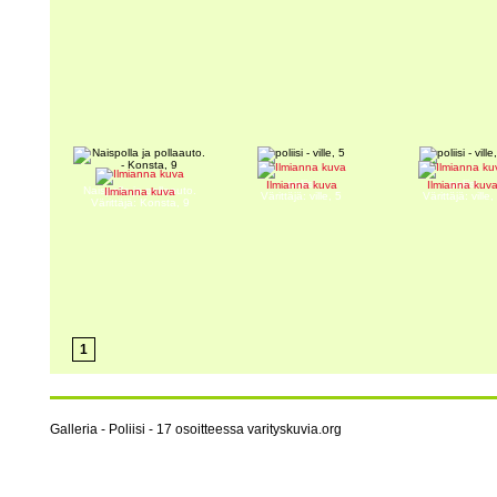
poliisi
poliisi
Ilmianna kuva
Ilmianna kuv
Naispolla ja pollaauto.
Ilmianna kuva
Värittäjä: ville, 5
Värittäjä: ville,
Värittäjä: Konsta, 9
1
Galleria - Poliisi - 17 osoitteessa varityskuvia.org