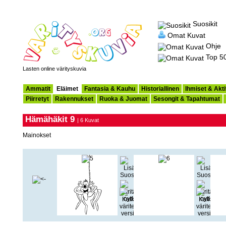
Suosikit
Omat Kuvat
Ohje
Top 5
Lasten online värityskuvia
Ammatit
Eläimet
Fantasia & Kauhu
Historiallinen
Ihmiset & Akti
Piirretyt
Rakennukset
Ruoka & Juomat
Sesongit & Tapahtumat
Hämähäkit 9
| 6 Kuvat
Mainokset